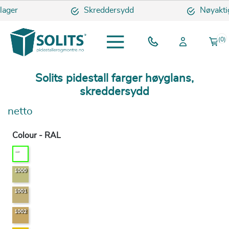
er
Skreddersydd
Nøyaktige o
(0)
Solits pidestall farger høyglans,
skreddersydd
netto
Colour - RAL
....
1000
1001
1002