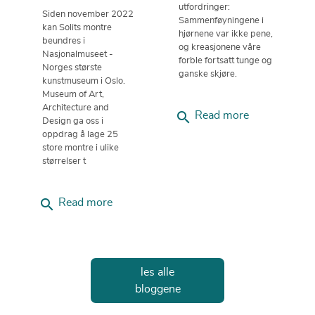
utfordringer:
Siden november 2022
Sammenføyningene i
kan Solits montre
hjørnene var ikke pene,
beundres i
og kreasjonene våre
Nasjonalmuseet -
forble fortsatt tunge og
Norges største
ganske skjøre.
kunstmuseum i Oslo.
Museum of Art,
Architecture and
search
Read more
Design ga oss i
oppdrag å lage 25
store montre i ulike
størrelser t
search
Read more
les alle
bloggene