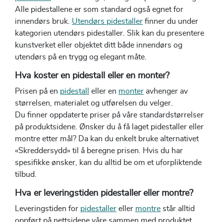
Alle pidestallene er som standard også egnet for
innendørs bruk.
Utendørs pidestaller
finner du under
kategorien utendørs pidestaller. Slik kan du presentere
kunstverket eller objektet ditt både innendørs og
utendørs på en trygg og elegant måte.
Hva koster en pidestall eller en monter?
Prisen på en
pidestall
eller en
monter
avhenger av
størrelsen, materialet og utførelsen du velger.
Du finner oppdaterte priser på våre standardstørrelser
på produktsidene. Ønsker du å få laget pidestaller eller
montre etter mål? Da kan du enkelt bruke alternativet
«Skreddersydd» til å beregne prisen. Hvis du har
spesifikke ønsker, kan du alltid be om et uforpliktende
tilbud.
Hva er leveringstiden pidestaller eller montre?
Leveringstiden for
pidestaller
eller
montre
står alltid
oppført på nettsidene våre sammen med produktet.