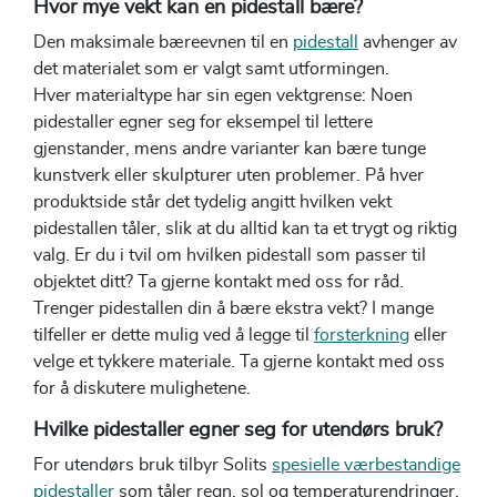
Hvor mye vekt kan en pidestall bære?
Den maksimale bæreevnen til en
pidestall
avhenger av
det materialet som er valgt samt utformingen.
Hver materialtype har sin egen vektgrense: Noen
pidestaller egner seg for eksempel til lettere
gjenstander, mens andre varianter kan bære tunge
kunstverk eller skulpturer uten problemer. På hver
produktside står det tydelig angitt hvilken vekt
pidestallen tåler, slik at du alltid kan ta et trygt og riktig
valg. Er du i tvil om hvilken pidestall som passer til
objektet ditt? Ta gjerne kontakt med oss for råd.
Trenger pidestallen din å bære ekstra vekt? I mange
tilfeller er dette mulig ved å legge til
forsterkning
eller
velge et tykkere materiale. Ta gjerne kontakt med oss
for å diskutere mulighetene.
Hvilke pidestaller egner seg for utendørs bruk?
For utendørs bruk tilbyr Solits
spesielle værbestandige
pidestaller
som tåler regn, sol og temperaturendringer.