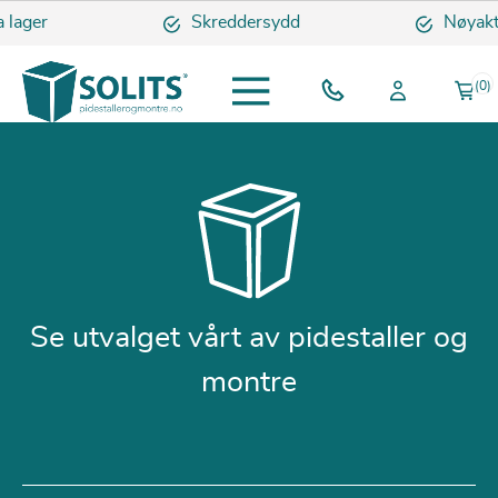
ger
Skreddersydd
Nøyaktige 
(0)
Se utvalget vårt av pidestaller og
montre